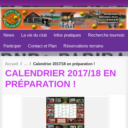
Panneau de gestion des cookies
News
La vie du club
Infos pratiques
Recherche tournois
Participer
Contact et Plan
Réservations terrains
Accueil
Calendrier 2017/18 en préparation !
CALENDRIER 2017/18 EN
PRÉPARATION !