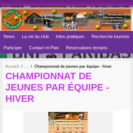
Panneau de gestion des cookies
News
La vie du club
Infos pratiques
Recherche tournois
Participer
Contact et Plan
Réservations terrains
Accueil
Championnat de jeunes par équipe - hiver
CHAMPIONNAT DE
JEUNES PAR ÉQUIPE -
HIVER