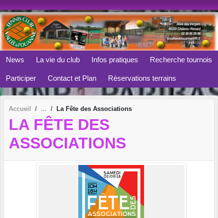
Panneau de gestion des cookies
News
La vie du club
Infos pratiques
Recherche tournois
Participer
Contact et Plan
Réservations terrains
Accueil
La Fête des Associations
LA FÊTE DES
ASSOCIATIONS