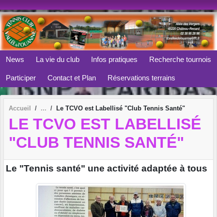
Panneau de gestion des cookies
News
La vie du club
Infos pratiques
Recherche tournois
Participer
Contact et Plan
Réservations terrains
Accueil
Le TCVO est Labellisé "Club Tennis Santé"
LE TCVO EST LABELLISÉ
"CLUB TENNIS SANTÉ"
Le "Tennis santé" une activité adaptée à tous