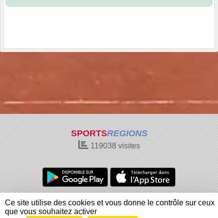
SPORTS
REGIONS
119038
visites
Charte cookies
Gestion des cookies
Ce site utilise des cookies et vous donne le contrôle sur ceux
Informations légales
Signaler un contenu inapproprié
que vous souhaitez activer