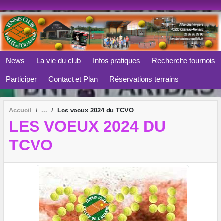
Panneau de gestion des cookies
News
La vie du club
Infos pratiques
Recherche tournois
Participer
Contact et Plan
Réservations terrains
Accueil
Les voeux 2024 du TCVO
LES VOEUX 2024 DU
TCVO