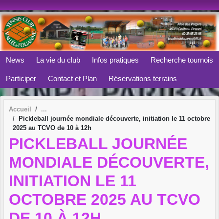
Panneau de gestion des cookies
News
La vie du club
Infos pratiques
Recherche tournois
Participer
Contact et Plan
Réservations terrains
Accueil
Pickleball journée mondiale découverte, initiation le 11 octobre
2025 au TCVO de 10 à 12h
PICKLEBALL JOURNÉE
MONDIALE DÉCOUVERTE,
INITIATION LE 11
OCTOBRE 2025 AU TCVO
DE 10 À 12H