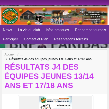
Panneau de gestion des cookies
News
La vie du club
Infos pratiques
Recherche tournois
Participer
Contact et Plan
Réservations terrains
Accueil
Résultats J4 des équipes jeunes 13/14 ans et 17/18 ans
RÉSULTATS J4 DES
ÉQUIPES JEUNES 13/14
ANS ET 17/18 ANS