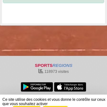
SPORTS
REGIONS
118973
visites
Charte cookies
Gestion des cookies
Ce site utilise des cookies et vous donne le contrôle sur ceux
Informations légales
Signaler un contenu inapproprié
que vous souhaitez activer