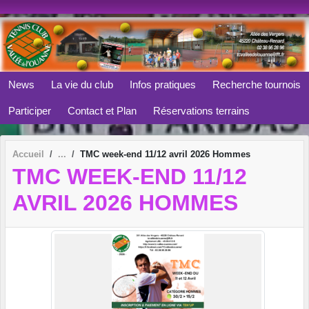
Panneau de gestion des cookies
News
La vie du club
Infos pratiques
Recherche tournois
Participer
Contact et Plan
Réservations terrains
Accueil
TMC week-end 11/12 avril 2026 Hommes
TMC WEEK-END 11/12
AVRIL 2026 HOMMES