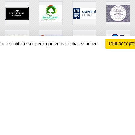
nne le contrôle sur ceux que vous souhaitez activer
Tout accepte
Ch