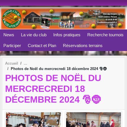
Panneau de gestion des cookies
News
La vie du club
Infos pratiques
Recherche tournois
Participer
Contact et Plan
Réservations terrains
Accueil
Photos de Noël du mercrecredi 18 décembre 2024 🎅🤶
PHOTOS DE NOËL DU
MERCRECREDI 18
DÉCEMBRE 2024 🎅🤶