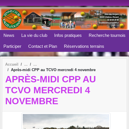
Panneau de gestion des cookies
News
La vie du club
Infos pratiques
Recherche tournois
Participer
Contact et Plan
Réservations terrains
Accueil
Après-midi CPP au TCVO mercredi 4 novembre
APRÈS-MIDI CPP AU
TCVO MERCREDI 4
NOVEMBRE